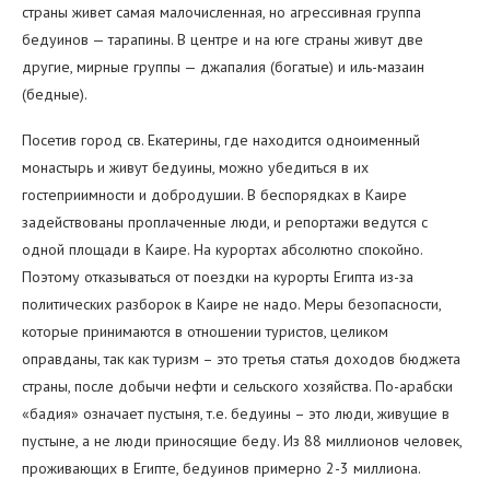
страны живет самая малочисленная, но агрессивная группа
бедуинов — тарапины. В центре и на юге страны живут две
другие, мирные группы — джапалия (богатые) и иль-мазаин
(бедные).
Посетив город св. Екатерины, где находится одноименный
монастырь и живут бедуины, можно убедиться в их
гостеприимности и добродушии. В беспорядках в Каире
задействованы проплаченные люди, и репортажи ведутся с
одной площади в Каире. На курортах абсолютно спокойно.
Поэтому отказываться от поездки на курорты Египта из-за
политических разборок в Каире не надо. Меры безопасности,
которые принимаются в отношении туристов, целиком
оправданы, так как туризм – это третья статья доходов бюджета
страны, после добычи нефти и сельского хозяйства. По-арабски
«бадия» означает пустыня, т.е. бедуины – это люди, живущие в
пустыне, а не люди приносящие беду. Из 88 миллионов человек,
проживающих в Египте, бедуинов примерно 2-3 миллиона.